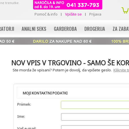
mne trenutke.
Pomoč & info
Vpišite se
Prijava
RATORJI
ANALNI SEKS
GARDEROBA
DROGERIJA
ZA ZAB
NOV VPIS V TRGOVINO - SAMO ŠE K
Ste morda že vpisani? Potem je dovolj, da vpišete geslo.
Kliknite 
MOJI KONTAKTNI PODATKI
Priimek:
Ime:
Vaš e-mail: