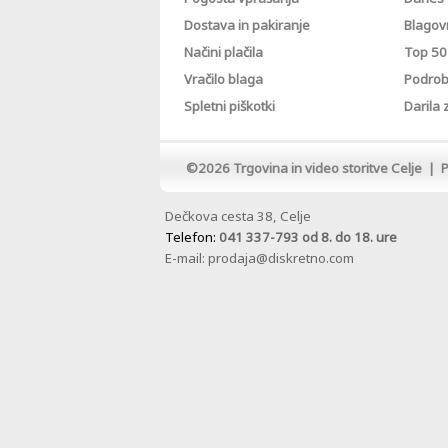
Dostava in pakiranje
Blagov
Načini plačila
Top 50 
Vračilo blaga
Podrob
Spletni piškotki
Darila
©2026
Trgovina in video storitve Celje
|
P
Dečkova cesta 38, Celje
Telefon:
041 337-793 od 8. do 18. ure
E-mail: prodaja@diskretno.com