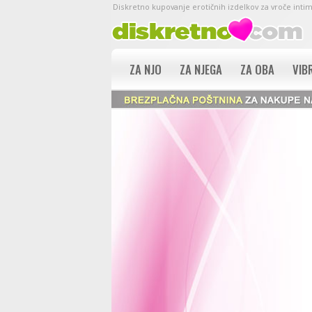
Diskretno kupovanje erotičnih izdelkov za vroče inti
ZA NJO
ZA NJEGA
ZA OBA
VIB