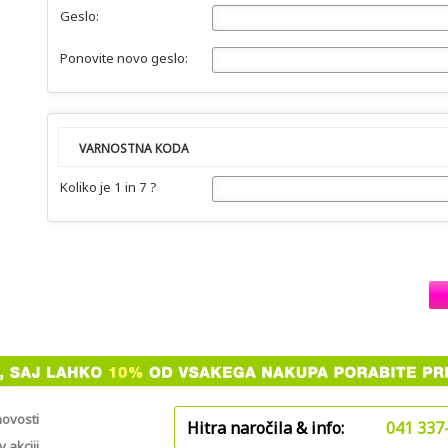
Geslo:
Ponovite novo geslo:
VARNOSTNA KODA
Koliko je 1 in 7 ?
novosti
Hitra naročila & info:
041 337
 akciji