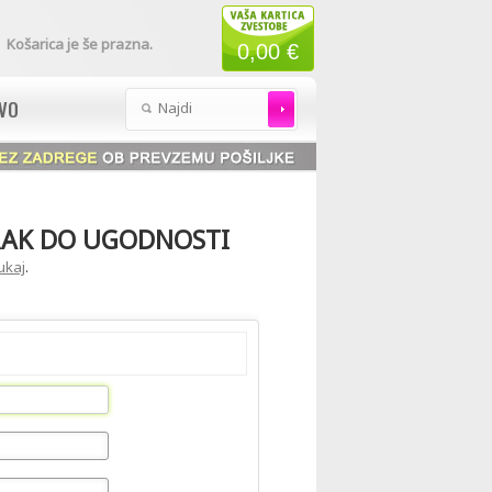
Košarica je še prazna.
0,00 €
AVO
ORAK DO UGODNOSTI
tukaj
.